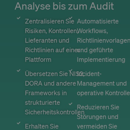
bot
Analyse bis zum Audit
be
th
in
ma
Zentralisieren Sie
Automatisierte
re
th
Risiken, Kontrollen,
Workflows,
th
CookieScriptConsent
1 Jahr 1
Th
CookieScript
Lieferanten und
Richtlinienvorlage
Monat
us
www.trustlinks.com
Co
Richtlinien auf einer
und geführte
Sc
se
Plattform
Implementierung
re
vi
co
pr
Übersetzen Sie NIS2,
Incident-
It
fo
DORA und andere
Management und
Sc
co
ba
Frameworks in
operative Kontrolle
wo
pr
strukturierte
Reduzieren Sie
Sicherheitskontrollen
Störungen und
Name
Anbieter / Domäne
Ablaufdatum
Erhalten Sie
vermeiden Sie
wp-
Sitzung
OnTheGoSystems