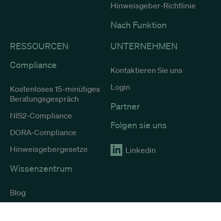
Hinweisgeber-Richtlinie
Nach Funktion
RESSOURCEN
UNTERNEHMEN
Compliance
Kontaktieren Sie uns
Login
Kostenloses 15-minütiges
Beratungsgespräch
Partner
NIS2-Compliance
Folgen sie uns
DORA-Compliance
Hinweisgebergesetze
Linkedin
Wissenzentrum
Blog
Webinar