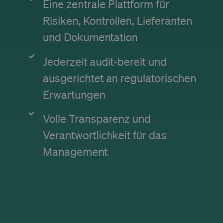
hu
Eine zentrale Plattform für
bot
be
Risiken, Kontrollen, Lieferanten
th
in
und Dokumentation
ma
re
th
th
Jederzeit audit-bereit und
OptanonConsent
1 Jahr
Th
OneTrust LLC
ausgerichtet an regulatorischen
se
.calendly.com
co
Google-
co
Erwartungen
so
Datenschutzerklärung
On
st
Volle Transparenz und
in
ab
Verantwortlichkeit für das
ca
co
si
Management
wh
vi
gi
wi
co
th
ea
ca
en
ow