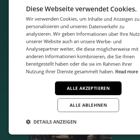
Entwickelt in Schweden mit über 20
Diese Webseite verwendet Cookies.
Jahren Compliance-Expertise.
Wir verwenden Cookies, um Inhalte und Anzeigen zu
ENGL
personalisieren und unseren Datenverkehr zu
ISO 27001 zertifiziert. DSGVO-
SWED
analysieren. Wir geben Informationen über Ihre Nut
konform. Alle Daten werden in der EU
GER
unserer Website auch an unsere Werbe- und
gehostet.
Analysepartner weiter, die diese möglicherweise mit
FREN
anderen Informationen kombinieren, die Sie ihnen
POLI
bereitgestellt haben oder die sie im Rahmen Ihrer
Nutzung ihrer Dienste gesammelt haben.
Read more
ITALI
SPAN
ALLE AKZEPTIEREN
ROM
PORT
ALLE ABLEHNEN
CZEC
DETAILS ANZEIGEN
Unbedingt
Performance
Targeting