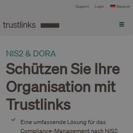
Support
Login
Deutsch
Produkt
NIS2 & DORA
Preisgestaltung
Schützen Sie Ihre
Lösungen
Organisation mit
Ressourcen
Trustlinks
Eine umfassende Lösung für das
Compliance-Management nach NIS2