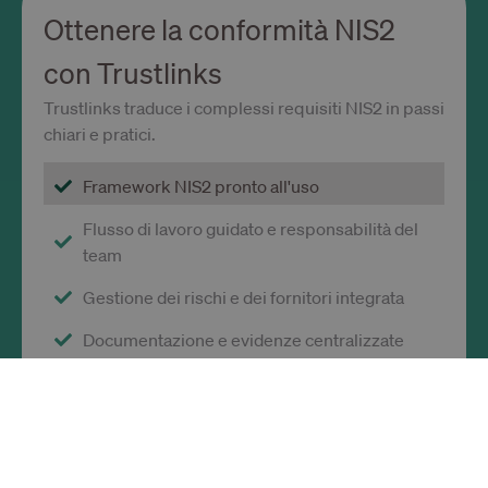
Ottenere la conformità NIS2
con Trustlinks
Trustlinks traduce i complessi requisiti NIS2 in passi
chiari e pratici.
Framework NIS2 pronto all'uso
Flusso di lavoro guidato e responsabilità del
team
Gestione dei rischi e dei fornitori integrata
Documentazione e evidenze centralizzate
Rapporti sugli incidenti e report pronti per gli
audit
Inizia con una configurazione chiara, strutturata e