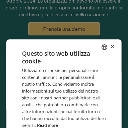
ottobre 2024. Le organizzazioni devono ora essere in
grado di dimostrare la propria conformità in quanto la
direttiva è già in essere a livello nazionale.
Prenota una demo
×
Questo sito web utilizza
cookie
ENGLISH
Utilizziamo i cookie per personalizzare
SWEDISH
contenuti, annunci e per analizzare il
Chi deve conformarsi alla
GERMAN
nostro traffico. Condividiamo inoltre
informazioni sul tuo utilizzo del nostro
direttiva NIS2 e al D.Lgs.
FRENCH
sito con i nostri partner pubblicitari e di
POLISH
138/2024?
analisi che potrebbero combinarle con
ITALIAN
altre informazioni che hai fornito loro o
La direttiva NIS2 si applica alle entità essenziali e
che hanno raccolto dal tuo utilizzo dei loro
SPANISH
importanti in tutta l'UE. In Italia è stata recepita con il
servizi.
Read more