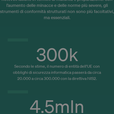
visitorId
.ws.zoominfo.com
reports.
1 anno
This 
l’aumento delle minacce e delle norme più severe, gli
is us
ident
m
1 anno 1
This cookie
Stripe
strumenti di conformità strutturati non sono più facoltativi,
uniq
mese
is generally
m.stripe.com
visit
used for
ma essenziali.
enha
performance
user
and
expe
optimization
by e
of payment
pers
processing
feat
services,
cont
facilitating
base
caching of
300
k
the v
content on
pref
the browser
and
to make
brow
pages load
histo
faster.
Secondo le stime, il numero di entità dell'UE con
_cfuvid
.zoominfo.com
Sessione
This 
_ga_DS4V3KDVBG
.trustlinks.com
1 anno 1
This cookie
obblighi di sicurezza informatica passerà da circa
is us
mese
is used by
purp
Google
20.000 a circa 300.000 con la direttiva NIS2.
track
Analytics to
users
persist
sessi
session
opti
state.
user
4.5
mln
expe
by
main
sess
cons