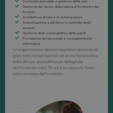
Continuità aziendale e gestione delle crisi
Cookie-
Script.
Gestione del rischio della catena di fornitura e dei
service 
fornitori
rememb
visitor 
Architettura di rete e di sistema sicura
consen
Autenticazione a più fattori e controllo degli
prefere
It is
accessi
necessa
Gestione delle vulnerabilità e delle patch
Cookie-
Script.
Formazione del personale e consapevolezza
cookie
informatica
banner 
work
Le organizzazioni devono segnalare gli incidenti
properl
gravi entro tempi rigorosi: un avviso tempestivo
entro 24 ore, una notifica più dettagliata
dell’incidente entro 72 ore e un rapporto finale
entro un mese dall’incidente.
Fornitore /
Nome
Scadenza
Desc
Fornitore /
Dominio
Nome
Scadenza
Descrizione
Dominio
wp-
Sessione
Store
OnTheGoSystems
wpml_current_language
curre
_ga
1 anno 1
This cookie
Google LLC
Ltd.
lang
mese
name is
.trustlinks.com
www.trustlinks.com
defau
associated
cooki
with Google
only 
Universal
logg
Analytics -