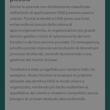
from
Google Privacy Policy
OneTrus
Anche le aziende non direttamente classificate
stores
informa
nell’ambito di applicazione NIS2 possono essere
about t
categor
colpite. Poiché la direttiva NIS2 pone una forte
cookies
enfasi sulla sicurezza della catena di
site us
whethe
approvvigionamento, le organizzazioni più grandi
visitors
given o
devono gestire i rischi di cybersecurity dei loro
withdr
fornitori e dei loro service provider. Di conseguenza,
consent
the use
a molte piccole imprese verrà chiesto di dimostrare
each
categor
processi strutturati, controlli documentati e una
This en
site ow
gestione del rischio di base.
to prev
cookies
Trustlinks è stato progettato per rendere tutto ciò
each
categor
semplice. Aiuta i fornitori a mostrare le pratiche
from be
set in t
allineate alla direttiva NIS2 in modo chiaro e
users
organizzato, rendendo più facile soddisfare le
browser
when
aspettative dei clienti e rimanere competitivi senza
consent
not giv
bisogno di un team dedicato alla conformità.
The coo
has a n
lifespan