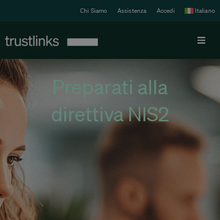
Chi Siamo
Assistenza
Accedi
Italiano
Prodotto
Preparati alla
Tariffe
direttiva NIS2
Soluzioni
Risorse