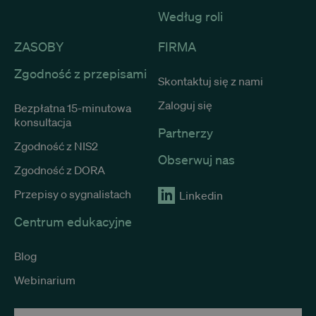
Według roli
ZASOBY
FIRMA
Zgodność z przepisami
Niezbędne
Wydajność
Targetowanie
Skontaktuj się z nami
Niezbędne pliki cookie umożliwiają korzystanie z podstawowych fun
Zaloguj się
Bezpłatna 15-minutowa
logowanie użytkownika i zarządzanie kontem. Bez niezbędnych p
korzystać ze strony internetowej.
konsultacja
Partnerzy
Okres
Zgodność z NIS2
Nazwa
Dostawca / Domena
przechowywania
Obserwuj nas
Zgodność z DORA
__cf_bm
29 minut 53
Cloudflare Inc.
sekundy
.www.trustlinks.com
Przepisy o sygnalistach
Linkedin
Centrum edukacyjne
OptanonConsent
1 rok
OneTrust LLC
.calendly.com
Blog
Webinarium
Polityce prywatn