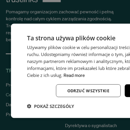
Pomagamy organizacjom zachować pewność i pełną
kontrolę nad całym cyklem zarządzania zgodnością.
Trustlinks upraszcza osiągnięcie i utrzymanie zgodności z
regulacjami UE i krajowymi, oferując wszystko w jednej
Ta strona używa plików cookie
bezpiecznej i przyjaznej dla użytkownika platformie.
Używamy plików cookie w celu personalizacji treści
ruchu. Udostępniamy również informacje o tym, jak 
naszym partnerom reklamowym i analitycznym, któr
informacjami, które im przekazałeś lub które zebra
TRUSTLINKS
ROZWIĄZANIA
Ciebie z ich usług.
Read more
Według regulacji
Produkt
ODRZUĆ WSZYSTKIE
Cennik
NIS2 / KSC
Data security
DORA
POKAŻ SZCZEGÓŁY
Product updates
GDPR / RODO
Niezbędne
Wydajność
Targe
Dyrektywa o sygnalistach