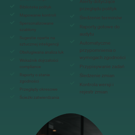
Alerty dotyczące
Biblioteka polityk
przeglądu polityk
Mapowanie kontroli
Śledzenie terminów
Spersonalizowane
Raporty gotowe do
szablony
audytu
Sugestie oparte na
Automatyczne
sztucznej inteligencji
przypomnienia o
Obsługiwana analiza luk
wymogach zgodności
Wskaźnik dojrzałości
Przypisywanie zadań
compliance
Raporty o stanie
Śledzenie zmian
zgodności
Kontrola wersji i
Przeglądy okresowe
rejestr zmian
Ścieżki zatwierdzania