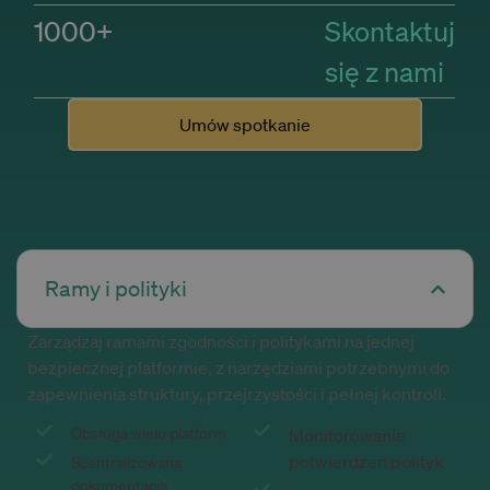
1000+
Skontaktuj
się z nami
Umów spotkanie
Ramy i polityki
Zarządzaj ramami zgodności i politykami na jednej
bezpiecznej platformie, z narzędziami potrzebnymi do
zapewnienia struktury, przejrzystości i pełnej kontroli.
Obsługa wielu platform
Monitorowanie
potwierdzeń polityk
Scentralizowana
dokumentacja